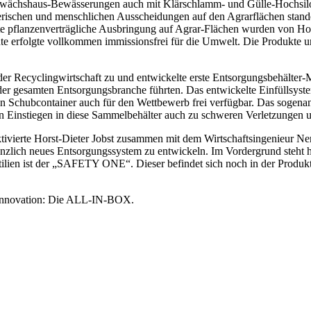
 Gewächshaus-Bewässerungen auch mit Klärschlamm- und Gülle-Hochsil
ierischen und menschlichen Ausscheidungen auf den Agrarflächen stand
 pflanzenverträgliche Ausbringung auf Agrar-Flächen wurden von Horst-
ente erfolgte vollkommen immissionsfrei für die Umwelt. Die Produkt
der Recyclingwirtschaft zu und entwickelte erste Entsorgungsbehälter
n der gesamten Entsorgungsbranche führten. Das entwickelte Einfüllsys
n Schubcontainer auch für den Wettbewerb frei verfügbar. Das sogenan
n Einstiegen in diese Sammelbehälter auch zu schweren Verletzungen u
te Horst-Dieter Jobst zusammen mit dem Wirtschaftsingenieur Ner
gänzlich neues Entsorgungssystem zu entwickeln. Im Vordergrund steht h
ilien ist der „SAFETY ONE“. Dieser befindet sich noch in der Produkti
n Innovation: Die ALL-IN-BOX.