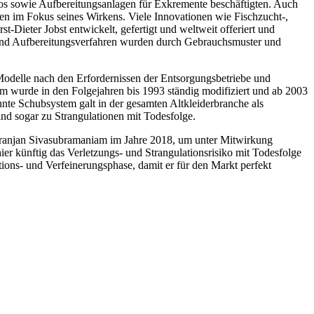
os sowie Aufbereitungsanlagen für Exkremente beschäftigten. Auch
en im Fokus seines Wirkens. Viele Innovationen wie Fischzucht-,
Dieter Jobst entwickelt, gefertigt und weltweit offeriert und
e und Aufbereitungsverfahren wurden durch Gebrauchsmuster und
-Modelle nach den Erfordernissen der Entsorgungsbetriebe und
tem wurde in den Folgejahren bis 1993 ständig modifiziert und ab 2003
nte Schubsystem galt in der gesamten Altkleiderbranche als
nd sogar zu Strangulationen mit Todesfolge.
anjan Sivasubramaniam im Jahre 2018, um unter Mitwirkung
ier künftig das Verletzungs- und Strangulationsrisiko mit Todesfolge
ons- und Verfeinerungsphase, damit er für den Markt perfekt