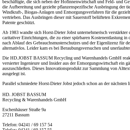
beschäftigte, die sich neben der Hofinnenwirtschaft und Feld- und
die Aufbereitung und gezielte pflanzenspezifische Ausbringung der t
Windkraft-, Biogas-Anlagen und Entsorgungsverfahren für die gezielte
vertrieben. Das Ausbringen dieser mit Sauerstoff belüfteten Exkrem
Patente geschützt.
Ab 1983 wandte sich Horst-Dieter Jobst unternehmerisch verstärkter 
caritativer Einrichtungen, die zu einer spürbaren Kostenentlastung i
nach Ablauf des Gebrauchsmusterschutzes und der Eigenlizenz für de
alternativlos. Leider kam es bei Beraubungsversuchen und unerlaubte
Die HD.JOBST BASSUM Recycling und Warenhandels GmbH reaktivier
versierter Ingenieure und Insider aus der Entsorgungswirtschaft ein 
auszuschließen. Dieses Innovationsprodukt zur Sammlung von Alttext
ausgelegt ist.
Parallel schmiedete Horst-Dieter Jobst jedoch schon an der nächste
HD. JOBST BASSUM
Recycling & Warenhandels GmbH
Eschenhäuser Straße 9a
27211 Bassum
Telefon: 04241 / 69 157 54
Telefax: 04241 / 69 157 55